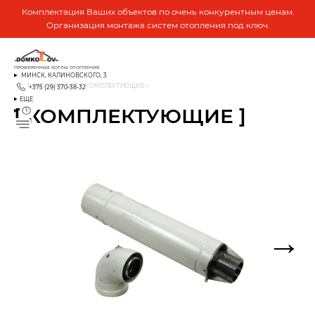
Комплектация Ваших объектов по очень конкурентным ценам.
Организация монтажа систем отопления под ключ.
ПРОВЕРЕННЫЕ КОТЛЫ ОТОПЛЕНИЯ
МИНСК, КАЛИНОВСКОГО, 3
ГЛАВНАЯ
>
КАТАЛОГ
>
КОМПЛЕКТУЮЩИЕ
>
+375 (29) 370-38-32
ЕЩЕ
[ КОМПЛЕКТУЮЩИЕ ]
→