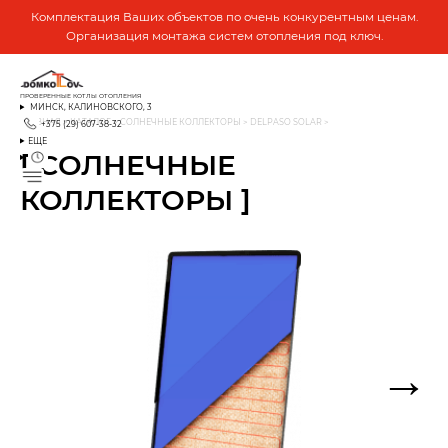
Комплектация Ваших объектов по очень конкурентным ценам.
Организация монтажа систем отопления под ключ.
ПРОВЕРЕННЫЕ КОТЛЫ ОТОПЛЕНИЯ
МИНСК, КАЛИНОВСКОГО, 3
ГЛАВНАЯ
>
КАТАЛОГ
>
СОЛНЕЧНЫЕ КОЛЛЕКТОРЫ
>
DELPASO SOLAR
>
+375 (29) 607-38-32
ЕЩЕ
[ СОЛНЕЧНЫЕ
КОЛЛЕКТОРЫ ]
→