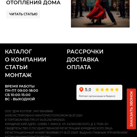
ОТОПЛЕНИЯ ДОМА
— ГИДРОСТРЕЛКА
ЧИТАТЬ СТАТЬЮ
КАТАЛОГ
РАССРОЧКИ
О КОМПАНИИ
ДОСТАВКА
СТАТЬИ
ОПЛАТА
МОНТАЖ
ВРЕМЯ РАБОТЫ
ПН-ПТ 09:00-18:00
ЗАКАЗАТЬ ЗВОНОК
СБ 10:00-15:00
ВС - ВЫХОДНОЙ
ООО "ДОМ КОТЛОВ", УНП 193439680
ЗАРЕГИСТРИРОВАНО МИНГОРИСПОЛКОМОМ 06.07.2020
В ТОРГОВОМ РЕЕСТРЕ ОТ 04.03.2021 №504125
ЮРИДИЧЕСКИЙ АДРЕС: 220090, Г. МИНСК, УЛ. КАЛИНОВСКОГО, Д. 3, ПОМ. 5Н
СВИДЕТЕЛЬСТВО О ГОСУДАРСТВЕННОЙ РЕГИСТРАЦИИ ЮРИДИЧЕСКОГО ЛИЦА
РЕГИСТРАЦИОННЫЙ НОМЕР 193439680 ОТ 06.07.2020Г. ВЫДАНО ГЛАВНЫМ УПРАВЛЕНИЕМ