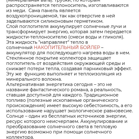
распространяется теплоноситель, изготавливаются
из меди. Сама панель является
воздухопроницаемой, так как отверстие в ней
заделываются силиконовым герметиком.
Слой поглотителя аккумулирует солнечные лучи и
трансформирует энергию, которая затем передается
жидкости-теплоносителю (смеси воды и гликоля).
Эта жидкость "направляет" тепло в
солнечный
НАКОПИТЕЛЬНЫЙ БОЙЛЕР
–
аккумулятор для последующего нагрева воды в нем.
Стеклянное покрытие коллектора защищает
поглотитель от воздействия окружающей среды и
снижает потери тепла, создавая парниковый эффект.
Эту же функцию выполняет и теплоизоляция из
минерального волокна.
Альтернативная энергетика сегодня – это не
название фантастического романа, а реальность,
ставшая доступной для каждого. Традиционное
топливо (полезные ископаемые органического
происхождения) имеет высокую себестоимость, а его
использование нарушает экологическое равновесие.
Солнце – один из бесплатных источников энергии,
ресурс которого неисчерпаем. Аккумулирование и
преобразование солнечного света в тепловую
энергию возможно при помощи солнечного
коллектора.