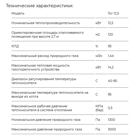
Технические характеристики:
Модель
Tor 12,5
Номинальная теплопроизводительность
кВт
12,5
Ориентировочная площадь отапливаемого
м2
120
помещения при высоте 2,7 м
КПД
%
93
Максимальный расход природного газа
м3/ч
1,44
Максимальная тепловая мощность
кВт
14,2
газогорелочного устройства
Диапазон регулирования температуры
С
40-90
теплоносителя
Максимальная температура теплоносителя на
С
95
выходе из котла
Максимальное рабочее давление
МПа
0,3
теплоносителя в системе отопления
(бар)
Номинальное давление природного газа
Па
1300
Максимальное давление природного газа
Па
3000