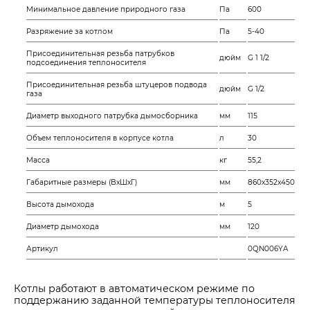
Минимальное давление природного газа
Па
600
Разряжение за котлом
Па
5-40
Присоединительная резьба патрубков
дюйм
G 1 1/2
подсоединения теплоносителя
Присоединительная резьба штуцеров подвода
дюйм
G 1/2
газа
Диаметр выходного патрубка дымосборника
мм
115
Объем теплоносителя в корпусе котла
л
30
Масса
кг
55,2
Габаритные размеры (ВхШхГ)
мм
860х352х450
Высота дымохода
м
5
Диаметр дымохода
мм
120
Артикул
0QN006YA
Котлы работают в автоматическом режиме
по
поддержанию заданной температуры теплоносителя