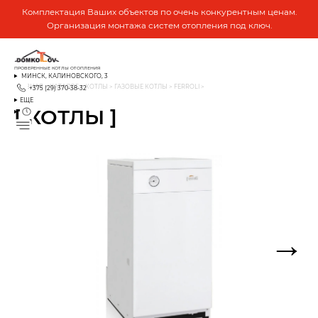
Комплектация Ваших объектов по очень конкурентным ценам.
Организация монтажа систем отопления под ключ.
ПРОВЕРЕННЫЕ КОТЛЫ ОТОПЛЕНИЯ
МИНСК, КАЛИНОВСКОГО, 3
ГЛАВНАЯ
>
КАТАЛОГ
>
КОТЛЫ
>
ГАЗОВЫЕ КОТЛЫ
>
FERROLI
>
+375 (29) 370-38-32
ЕЩЕ
[ КОТЛЫ ]
→