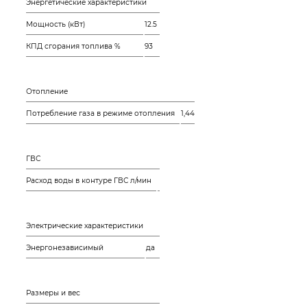
Энергетические характеристики
Мощность (кВт)
12.5
КПД сгорания топлива %
93
Отопление
Потребление газа в режиме отопления
1,44
ГВС
Расход воды в контуре ГВС л/мин
Электрические характеристики
Энергонезависимый
да
Размеры и вес