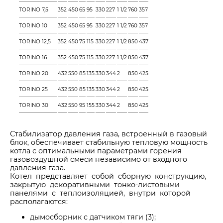
TORINO 7,5
352
450
65
95
330
227
1 1/2
760
357
TORINO 10
352
450
65
95
330
227
1 1/2
760
357
TORINO 12,5
352
450
75
115
330
227
1 1/2
850
437
TORINO 16
352
450
75
115
330
227
1 1/2
850
437
TORINO 20
432
550
85
135
330
344
2
850
425
TORINO 25
432
550
85
135
330
344
2
850
425
TORINO 30
432
550
95
155
330
344
2
850
425
Стабилизатор давления газа, встроенный в газовый
блок, обеспечивает стабильную тепловую мощность
котла с оптимальными параметрами горения
газовоздушной смеси независимо от входного
давления газа.
Котел представляет собой сборную конструкцию
,
закрытую декоративными тонко-листовыми
панелями с теплоизоляцией, внутри которой
располагаются:
дымосборник с датчиком тяги (3);