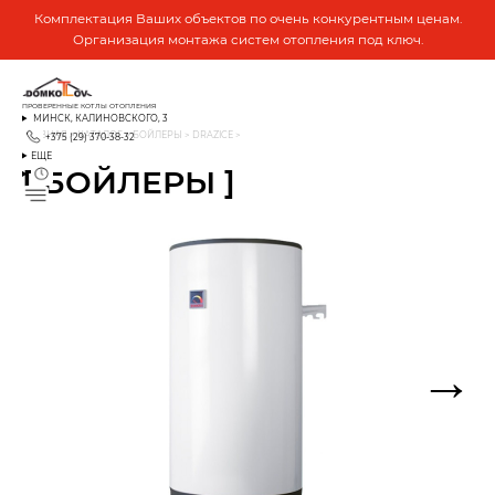
Комплектация Ваших объектов по очень конкурентным ценам.
Организация монтажа систем отопления под ключ.
ПРОВЕРЕННЫЕ КОТЛЫ ОТОПЛЕНИЯ
МИНСК, КАЛИНОВСКОГО, 3
ГЛАВНАЯ
>
КАТАЛОГ
>
БОЙЛЕРЫ
>
DRAZICE
>
+375 (29) 370-38-32
ЕЩЕ
[ БОЙЛЕРЫ ]
→