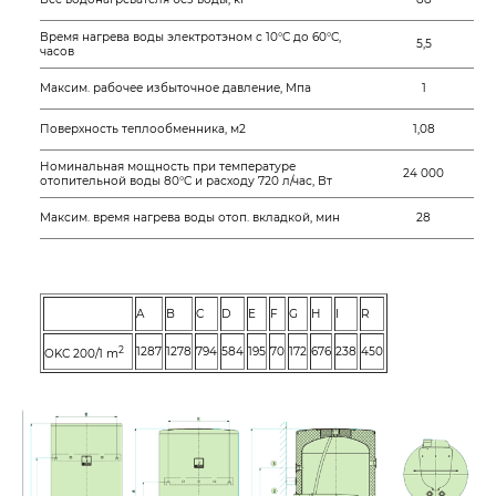
Время нагрева воды электротэном с 10°C до 60°C,
5,5
часов
Максим. рабочее избыточное давление, Мпа
1
Поверхность теплообменника, м2
1,08
Номинальная мощность при температуре
24 000
отопительной воды 80°C и расходу 720 л/час, Вт
Максим. время нагрева воды отоп. вкладкой, мин
28
A
B
C
D
E
F
G
H
I
R
2
1287
1278
794
584
195
70
172
676
238
450
OKC 200/1 m