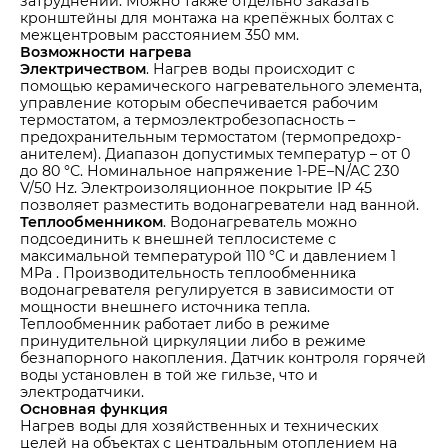
затруднений. Можно также отдельно заказать
кронштейны для монтажа на крепёжных болтах с
межцентровым расстоянием 350 мм.
Возможности нагрева
Электричеством
. Нагрев воды происходит с
помощью керамического нагревательного элемента,
управление которым обеспечивается рабочим
термостатом, а термоэлектроб­езопасность –
предохранительным термостатом (термопредохр­
анителем). Диапазон допустимых температур – от 0
до 80 °С. Номинальное напряжение 1-PE–N/AC 230
V/50 Hz. Электроизоляционное покрытие IP 45
позволяет разместить водонагреватели над ванной.
Теплообменником
. Водонагреватель можно
подсоединить к внешней теплосистеме с
максимальной температурой 110 °C и давлением 1
MPa . Производительность теплообменника
водонагревателя регулируется в зависимости от
мощности внешнего источника тепла.
Теплообменник работает либо в режиме
принудительной циркуляции либо в режиме
безнапорного накопления. Датчик контроля горячей
воды установлен в той же гильзе, что и
электродатчики.
Основная функция
Нагрев воды для хозяйственных и технических
целей на объектах с центральным отоплением на