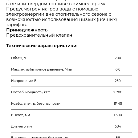
газе или твёрдом топливе в зимнее время.
Предусмотрен нагрев воды с помощью
электроэнергии вне отопительного сезона с
возможностью использования низких (ночных)
тарифов.
Принадлежность
Предохранительный клапан
Технические характеристики:
Объём, л
200
Максим. избыточное давление, Мпа
0,6
Напряжение, В
230
Потреб. мощность, кВт
2 200
Коэфф. электр. безопасности
IP 45
Высота, мм
1 300
Диаметр, мм
584
Вес водонагревателя без воды, кг
88