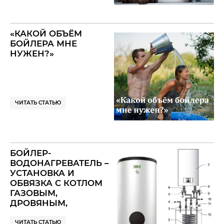
ТО ЗДЕСЬ И
ЗАПУТАНО
РАЗЛИЧИЕ
«КАКОЙ ОБЪЁМ
БОЙЛЕРОВ И
БОЙЛЕРА МНЕ
ВОДОНАГРЕВАТЕЛЕЙ
НУЖЕН?»
ЧИТАТЬ СТАТЬЮ
БОЙЛЕР-
ВОДОНАГРЕВАТЕЛЬ –
УСТАНОВКА И
ОБВЯЗКА С КОТЛОМ
ГАЗОВЫМ,
ДРОВЯНЫМ,
ЭЛЕКТРОКОТЛОМ
(БОЙЛЕР
ЧИТАТЬ СТАТЬЮ