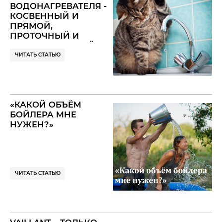
ВОДОНАГРЕВАТЕЛЯ -
КОСВЕННЫЙ И
ПРЯМОЙ,
ПРОТОЧНЫЙ И
НАКОПИТЕЛЬНЫЙ,
ЭЛЕКТРИЧЕСКИЙ И
ЧИТАТЬ СТАТЬЮ
НЕ ОЧЕНЬ - ВОТ ГДЕ-
ТО ЗДЕСЬ И
ЗАПУТАНО
РАЗЛИЧИЕ
«КАКОЙ ОБЪЁМ
БОЙЛЕРОВ И
БОЙЛЕРА МНЕ
ВОДОНАГРЕВАТЕЛЕЙ
НУЖЕН?»
ЧИТАТЬ СТАТЬЮ