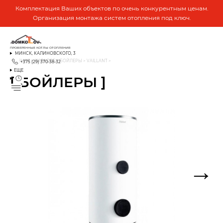
Комплектация Ваших объектов по очень конкурентным ценам.
Организация монтажа систем отопления под ключ.
ПРОВЕРЕННЫЕ КОТЛЫ ОТОПЛЕНИЯ
МИНСК, КАЛИНОВСКОГО, 3
ГЛАВНАЯ
>
КАТАЛОГ
>
БОЙЛЕРЫ
>
VAILLANT
>
+375 (29) 370-38-32
ЕЩЕ
[ БОЙЛЕРЫ ]
→