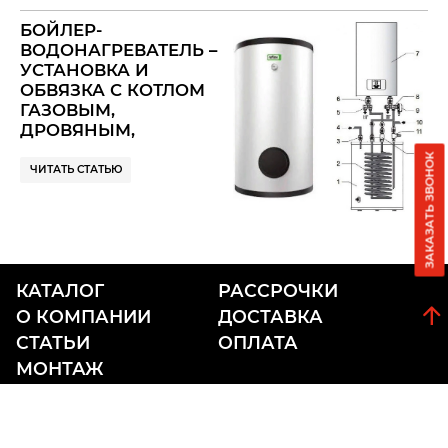
БОЙЛЕР-
ВОДОНАГРЕВАТЕЛЬ –
УСТАНОВКА И
ОБВЯЗКА С КОТЛОМ
ГАЗОВЫМ,
ДРОВЯНЫМ,
ЭЛЕКТРОКОТЛОМ
ЗАКАЗАТЬ ЗВОНОК
(БОЙЛЕР
ЧИТАТЬ СТАТЬЮ
КОСВЕННОГО
НАГРЕВА)
КАТАЛОГ
РАССРОЧКИ
О КОМПАНИИ
ДОСТАВКА
СТАТЬИ
ОПЛАТА
МОНТАЖ
ВРЕМЯ РАБОТЫ
ПН-ПТ 09:00-18:00
СБ 10:00-15:00
ВС - ВЫХОДНОЙ