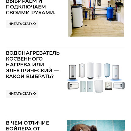
ВЫБИРАЕМ И
ПОДКЛЮЧАЕМ
СВОИМИ РУКАМИ.
СХЕМЫ
ПОДКЛЮЧЕНИЯ И
ЧИТАТЬ СТАТЬЮ
ОБВЯЗКИ БОЙЛЕРА
ВОДОНАГРЕВАТЕЛЬ
КОСВЕННОГО
НАГРЕВА ИЛИ
ЭЛЕКТРИЧЕСКИЙ —
КАКОЙ ВЫБРАТЬ?
ЧИТАТЬ СТАТЬЮ
В ЧЕМ ОТЛИЧИЕ
БОЙЛЕРА ОТ